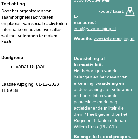
Toelichting
Door het organiseren van
Route / kaart:
E-
saamhorigheidsactiviteiten,
mailadres:
ontplooien van sociale activiteiten
info@jwfvereniging.nl
Informatie en advies over alles
wat met veteranen te maken
Website:
www.jwfvereniging.nl
heeft
Doelgroep
Doelstelling of
kernactiviteit:
vanaf 18 jaar
Het behartigen van de
belangen en het geven van
erkenning, waardering en
Laatste wijziging: 01-12-2023
ondersteuning aan veteranen
11:59:38
en hun relaties van de
postactieve en de nog
actiefdienende militair die
dient / heeft gediend bij het
Regiment Infanterie Johan
Willem Friso (RI JWF).
Belangrijkste doelgroepen: