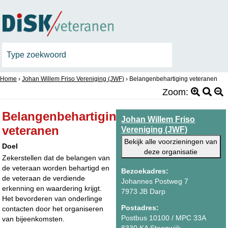
Home
›
Johan Willem Friso Vereniging (JWF)
›
Belangenbehartiging veteranen
Zoom:
Belangenbehartiging
Johan Willem Friso
veteranen
Vereniging (JWF)
Bekijk alle voorzieningen van
Doel
deze organisatie
Zekerstellen dat de belangen van
de veteraan worden behartigd en
Bezoekadres:
de veteraan de verdiende
Johannes Postweg 7
erkenning en waardering krijgt.
7973 JB Darp
Het bevorderen van onderlinge
Postadres:
contacten door het organiseren
Postbus 10100 / MPC 33A
van bijeenkomsten.
8330 KA Steenwijk