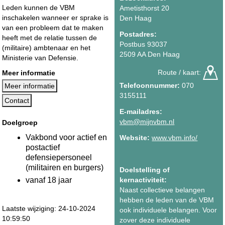
Leden kunnen de VBM
Ametisthorst 20
inschakelen wanneer er sprake is
Den Haag
van een probleem dat te maken
Postadres:
heeft met de relatie tussen de
Postbus 93037
(militaire) ambtenaar en het
2509 AA Den Haag
Ministerie van Defensie.
Route / kaart:
Meer informatie
Telefoonnummer:
070
Meer informatie
3155111
Contact
E-mailadres:
vbm@mijnvbm.nl
Doelgroep
Vakbond voor actief en
Website:
www.vbm.info/
postactief
defensiepersoneel
(militairen en burgers)
Doelstelling of
vanaf 18 jaar
kernactiviteit:
Naast collectieve belangen
hebben de leden van de VBM
Laatste wijziging: 24-10-2024
ook individuele belangen. Voor
10:59:50
zover deze individuele