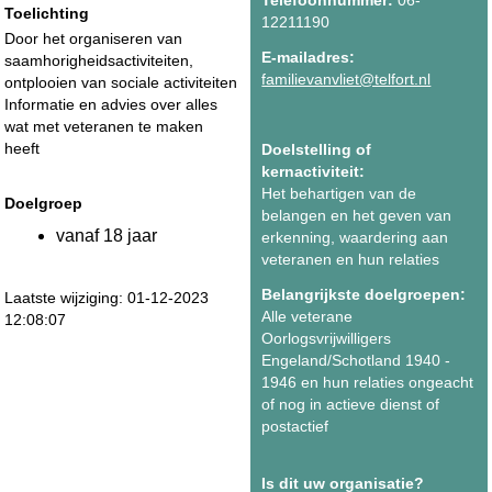
Toelichting
12211190
Door het organiseren van
E-mailadres:
saamhorigheidsactiviteiten,
familievanvliet@telfort.nl
ontplooien van sociale activiteiten
Informatie en advies over alles
wat met veteranen te maken
heeft
Doelstelling of
kernactiviteit:
Het behartigen van de
Doelgroep
belangen en het geven van
vanaf 18 jaar
erkenning, waardering aan
veteranen en hun relaties
Belangrijkste doelgroepen:
Laatste wijziging: 01-12-2023
Alle veterane
12:08:07
Oorlogsvrijwilligers
Engeland/Schotland 1940 -
1946 en hun relaties ongeacht
of nog in actieve dienst of
postactief
Is dit uw organisatie?