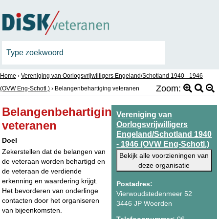
Home
›
Vereniging van Oorlogsvrijwilligers Engeland/Schotland 1940 - 1946
Zoom:
(OVW Eng-Schotl.)
›
Belangenbehartiging veteranen
Belangenbehartiging
Vereniging van
veteranen
Oorlogsvrijwilligers
Engeland/Schotland 1940
Doel
- 1946 (OVW Eng-Schotl.)
Zekerstellen dat de belangen van
Bekijk alle voorzieningen van
de veteraan worden behartigd en
deze organisatie
de veteraan de verdiende
erkenning en waardering krijgt.
Postadres:
Het bevorderen van onderlinge
Vierwoudstedenmeer 52
contacten door het organiseren
3446 JP Woerden
van bijeenkomsten.
Telefoonnummer:
06-